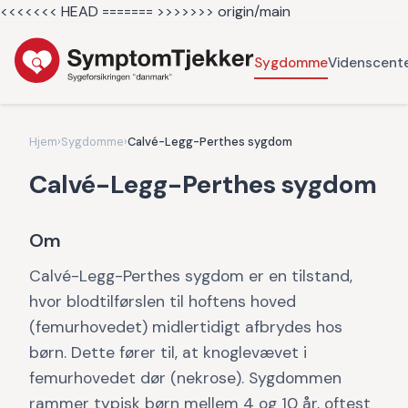
<<<<<<< HEAD =======
>>>>>>> origin/main
Sygdomme
Videnscent
Hjem
›
Sygdomme
›
Calvé-Legg-Perthes sygdom
Calvé-Legg-Perthes sygdom
Om
Calvé-Legg-Perthes sygdom er en tilstand,
hvor blodtilførslen til hoftens hoved
(femurhovedet) midlertidigt afbrydes hos
børn. Dette fører til, at knoglevævet i
femurhovedet dør (nekrose). Sygdommen
rammer typisk børn mellem 4 og 10 år, oftest