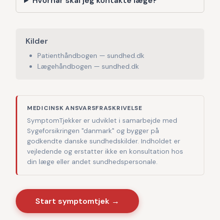
Hvornår skal jeg kontakte læge?
Kilder
Patienthåndbogen — sundhed.dk
Lægehåndbogen — sundhed.dk
MEDICINSK ANSVARSFRASKRIVELSE
SymptomTjekker er udviklet i samarbejde med
Sygeforsikringen "danmark" og bygger på
godkendte danske sundhedskilder. Indholdet er
vejledende og erstatter ikke en konsultation hos
din læge eller andet sundhedspersonale.
Start symptomtjek →