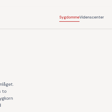
Sygdomme
Videnscenter
enlåget.
s to
bygkorn
d