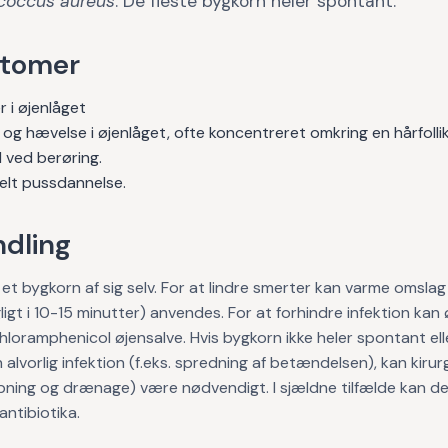
coccus aureus
. De fleste bygkorn heler spontant.
tomer
 i øjenlåget
g hævelse i øjenlåget, ofte koncentreret omkring en hårfollik
ved berøring.
elt pussdannelse.
dling
 et bygkorn af sig selv. For at lindre smerter kan varme omsla
igt i 10-15 minutter) anvendes. For at forhindre infektion kan
hloramphenicol øjensalve. Hvis bygkorn ikke heler spontant ell
 alvorlig infektion (f.eks. spredning af betændelsen), kan kirur
åbning og drænage) være nødvendigt. I sjældne tilfælde kan d
antibiotika.