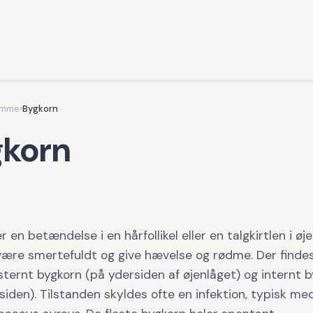
omme
›
Bygkorn
korn
r en betændelse i en hårfollikel eller en talgkirtlen i øj
være smertefuldt og give hævelse og rødme. Der finde
sternt bygkorn (på ydersiden af øjenlåget) og internt 
siden). Tilstanden skyldes ofte en infektion, typisk me