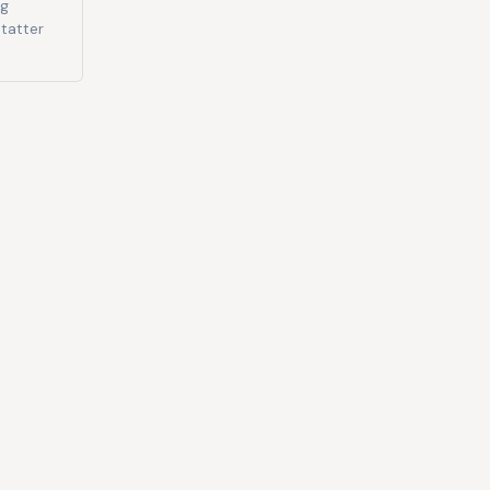
og
tatter