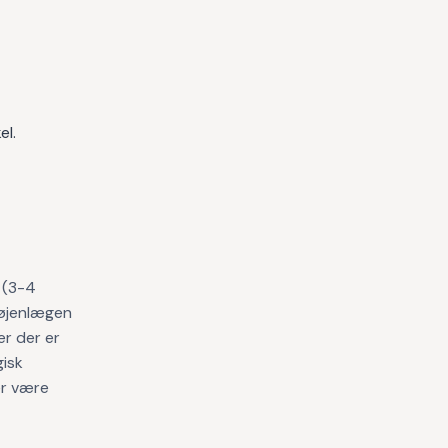
el.
g (3-4
 øjenlægen
er der er
gisk
er være