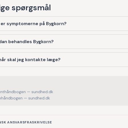
ge spørgsmål
 er symptomerne på Bygkorn?
dan behandles Bygkorn?
år skal jeg kontakte læge?
enthåndbogen — sundhed.dk
håndbogen — sundhed.dk
NSK ANSVARSFRASKRIVELSE