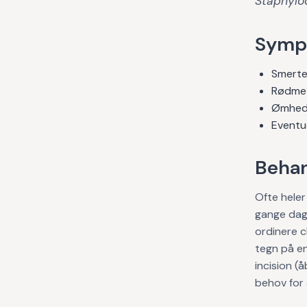
Staphylo
Symp
Smerter
Rødme o
Ømhed 
Eventu
Behan
Ofte heler
gange dagl
ordinere c
tegn på en
incision (
behov for 