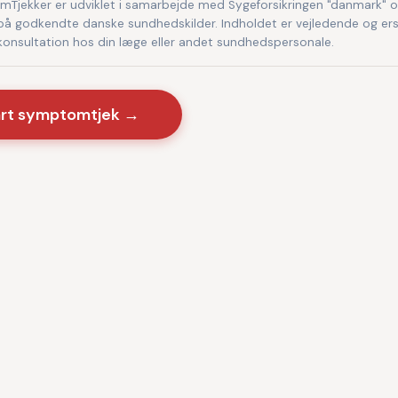
Tjekker er udviklet i samarbejde med Sygeforsikringen "danmark" 
på godkendte danske sundhedskilder. Indholdet er vejledende og ers
 konsultation hos din læge eller andet sundhedspersonale.
art symptomtjek →
Sygdomme
·
Videnscenter