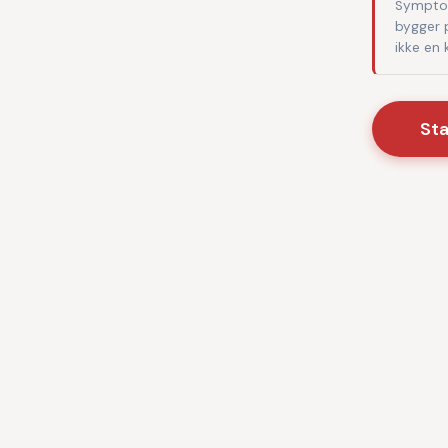
Symptom
bygger 
ikke en
St