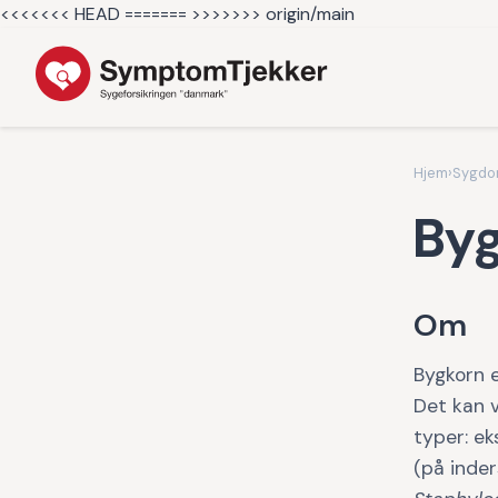
<<<<<<< HEAD =======
>>>>>>> origin/main
Hjem
›
Sygd
Byg
Om
Bygkorn e
Det kan 
typer: ek
(på inder