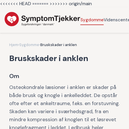
<<<<<<< HEAD =======
>>>>>>> origin/main
Sygdomme
Videnscent
Hjem
›
Sygdomme
›
Bruskskader i anklen
Bruskskader i anklen
Om
Osteokondrale læsioner i anklen er skader på
både brusk og knogle i ankelleddet. De opstår
ofte efter et ankeltraume, f.eks. en forstuvning.
Skaden kan variere i sværhedsgrad, fra en
mindre kompression af knoglen til et løsrevet
knoglefragment i leddet. Ledbrusk heler