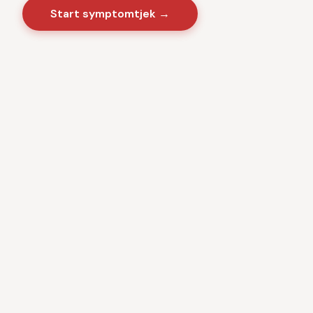
Start symptomtjek →
Sygdomme
·
Videnscenter
Baseret på danske sundhedsmyndigheder · CE-
certificeret medicinsk software · Ingen kommercielle
interesser · Anonym brug