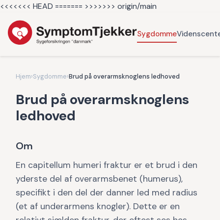
<<<<<<< HEAD =======
>>>>>>> origin/main
Sygdomme
Videnscent
Hjem
›
Sygdomme
›
Brud på overarmsknoglens ledhoved
Brud på overarmsknoglens
ledhoved
Om
En capitellum humeri fraktur er et brud i den
yderste del af overarmsbenet (humerus),
specifikt i den del der danner led med radius
(et af underarmens knogler). Dette er en