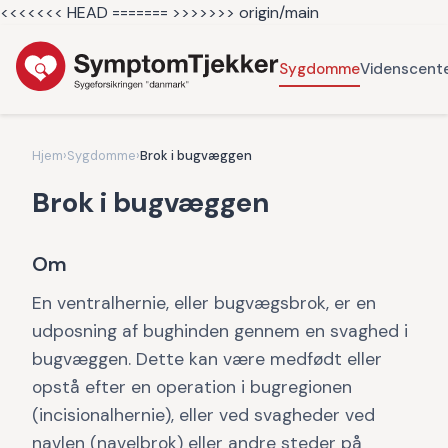
<<<<<<< HEAD =======
>>>>>>> origin/main
Sygdomme
Videnscent
Hjem
›
Sygdomme
›
Brok i bugvæggen
Brok i bugvæggen
Om
En ventralhernie, eller bugvægsbrok, er en
udposning af bughinden gennem en svaghed i
bugvæggen. Dette kan være medfødt eller
opstå efter en operation i bugregionen
(incisionalhernie), eller ved svagheder ved
navlen (navelbrok) eller andre steder på