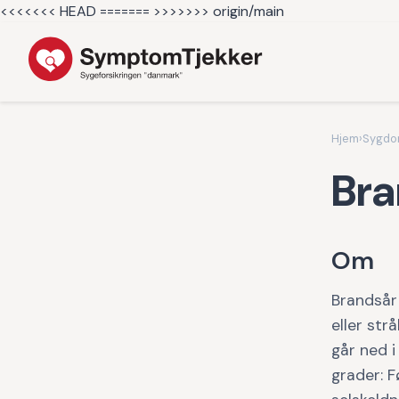
<<<<<<< HEAD =======
>>>>>>> origin/main
Hjem
›
Sygd
Bra
Om
Brandsår 
eller str
går ned i
grader: 