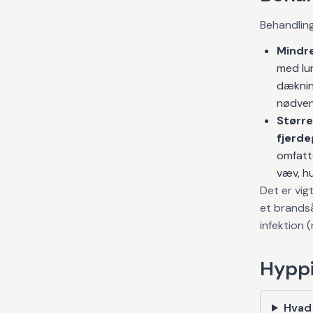
Behandlin
Mindre
med lu
dæknin
nødvend
Større
fjerde
omfatte
væv, hu
Det er vig
et brandså
infektion 
Hyppi
Hvad