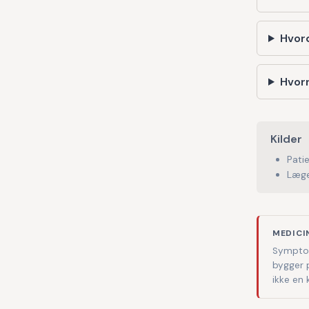
Hvor
Hvorn
Kilder
Pati
Læge
MEDICI
Symptom
bygger 
ikke en