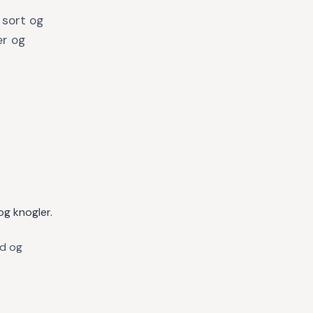
 sort og
er og
og knogler.
ød og