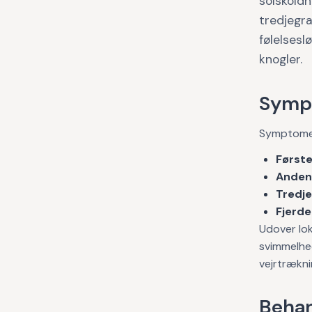
solskold
tredjegra
følelsesl
knogler.
Symp
Symptomer
Først
Anden
Tredj
Fjerd
Udover lok
svimmelhe
vejrtrækn
Behan