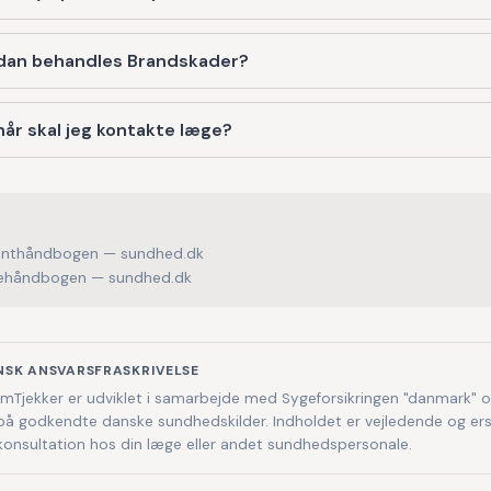
dan behandles Brandskader?
år skal jeg kontakte læge?
enthåndbogen — sundhed.dk
håndbogen — sundhed.dk
NSK ANSVARSFRASKRIVELSE
Tjekker er udviklet i samarbejde med Sygeforsikringen "danmark" 
på godkendte danske sundhedskilder. Indholdet er vejledende og ers
 konsultation hos din læge eller andet sundhedspersonale.