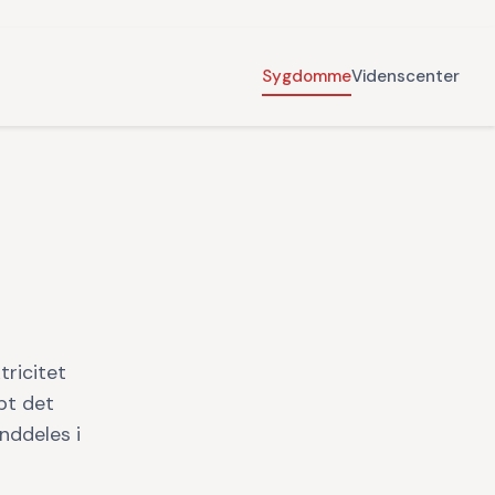
Sygdomme
Videnscenter
tricitet
ybt det
nddeles i