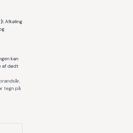
):
Afkøling
og
ngen kan
e af dødt
 brandsår,
ar tegn på