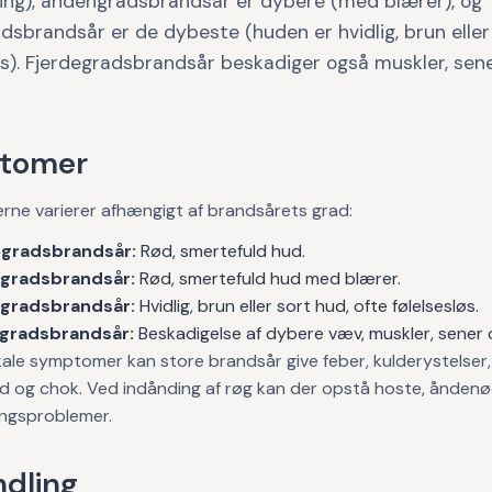
ning), andengradsbrandsår er dybere (med blærer), og
dsbrandsår er de dybeste (huden er hvidlig, brun eller
øs). Fjerdegradsbrandsår beskadiger også muskler, sen
tomer
ne varierer afhængigt af brandsårets grad:
egradsbrandsår:
Rød, smertefuld hud.
gradsbrandsår:
Rød, smertefuld hud med blærer.
egradsbrandsår:
Hvidlig, brun eller sort hud, ofte følelsesløs.
egradsbrandsår:
Beskadigelse af dybere væv, muskler, sener 
ale symptomer kan store brandsår give feber, kulderystelser,
d og chok. Ved indånding af røg kan der opstå hoste, ånden
ingsproblemer.
dling