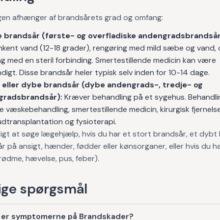
gen afhænger af brandsårets grad og omfang:
 brandsår (første- og overfladiske andengradsbrandsår
nkent vand (12-18 grader), rengøring med mild sæbe og vand, 
g med en steril forbinding. Smertestillende medicin kan være
igt. Disse brandsår heler typisk selv inden for 10-14 dage.
 eller dybe brandsår (dybe andengrads-, tredje- og
gradsbrandsår):
Kræver behandling på et sygehus. Behandli
 væskebehandling, smertestillende medicin, kirurgisk fjernels
dtransplantation og fysioterapi.
tigt at søge lægehjælp, hvis du har et stort brandsår, et dybt
r på ansigt, hænder, fødder eller kønsorganer, eller hvis du h
(rødme, hævelse, pus, feber).
ge spørgsmål
 er symptomerne på Brandskader?