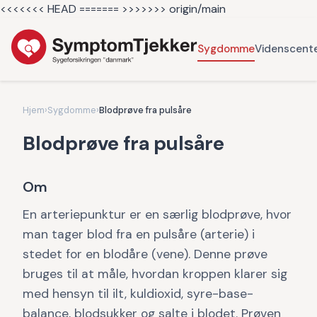
<<<<<<< HEAD =======
>>>>>>> origin/main
Sygdomme
Videnscent
Hjem
›
Sygdomme
›
Blodprøve fra pulsåre
Blodprøve fra pulsåre
Om
En arteriepunktur er en særlig blodprøve, hvor
man tager blod fra en pulsåre (arterie) i
stedet for en blodåre (vene). Denne prøve
bruges til at måle, hvordan kroppen klarer sig
med hensyn til ilt, kuldioxid, syre-base-
balance, blodsukker og salte i blodet. Prøven