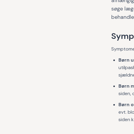
afhængigt
søge læge
behandle
Symp
Symptomer
Børn u
utilpas
sjældn
Børn m
siden, 
Børn o
evt. bl
siden k