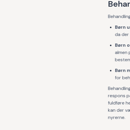
Behan
Behandling
Børn u
da der 
Børn o
almen p
bestemm
Børn m
for beh
Behandling
respons på
fuldføre h
kan der væ
nyrerne.