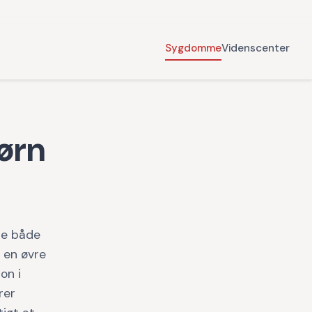
Sygdomme
Videnscenter
ørn
mme både
 en øvre
on i
rer