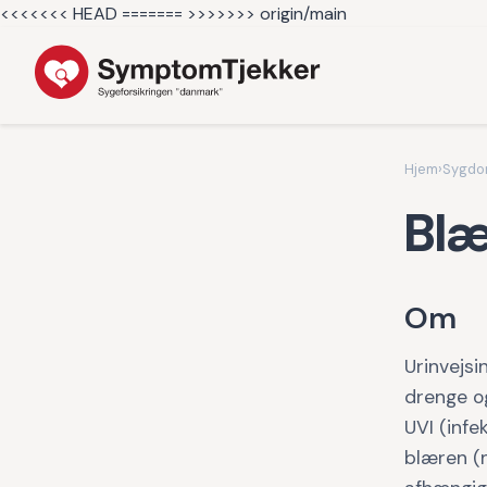
<<<<<<< HEAD =======
>>>>>>> origin/main
Hjem
›
Sygd
Blæ
Om
Urinvejsi
drenge og
UVI (infe
blæren (n