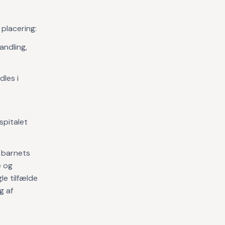
placering:
andling,
les i
spitalet
g barnets
e og
le tilfælde
g af