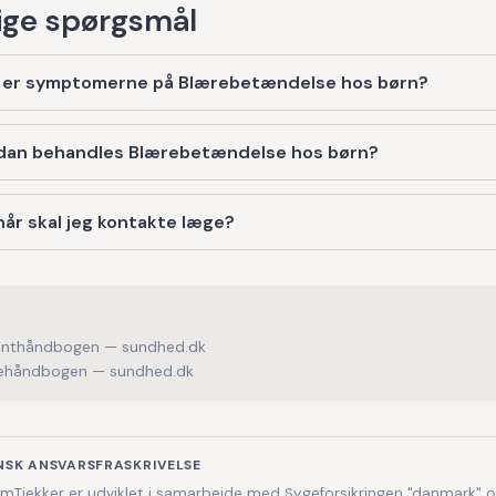
ge spørgsmål
 er symptomerne på Blærebetændelse hos børn?
dan behandles Blærebetændelse hos børn?
år skal jeg kontakte læge?
enthåndbogen — sundhed.dk
håndbogen — sundhed.dk
NSK ANSVARSFRASKRIVELSE
Tjekker er udviklet i samarbejde med Sygeforsikringen "danmark" 