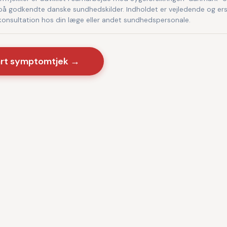
på godkendte danske sundhedskilder. Indholdet er vejledende og ers
 konsultation hos din læge eller andet sundhedspersonale.
art symptomtjek →
Sygdomme
·
Videnscenter