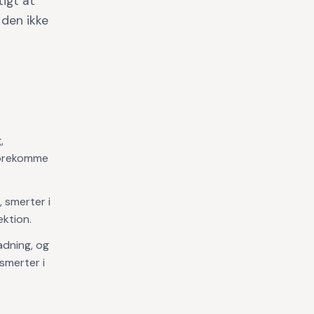
tigt at
 den ikke
,
 forekomme
 smerter i
ektion.
adning, og
smerter i