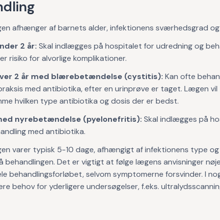
dling
en afhænger af barnets alder, infektionens sværhedsgrad og 
nder 2 år:
Skal indlægges på hospitalet for udredning og beh
er risiko for alvorlige komplikationer.
ver 2 år med blærebetændelse (cystitis):
Kan ofte behand
raksis med antibiotika, efter en urinprøve er taget. Lægen vil
e hvilken type antibiotika og dosis der er bedst.
ed nyrebetændelse (pyelonefritis):
Skal indlægges på ho
andling med antibiotika.
en varer typisk 5-10 dage, afhængigt af infektionens type o
 behandlingen. Det er vigtigt at følge lægens anvisninger nøj
ele behandlingsforløbet, selvom symptomerne forsvinder. I nog
re behov for yderligere undersøgelser, f.eks. ultralydsscannin