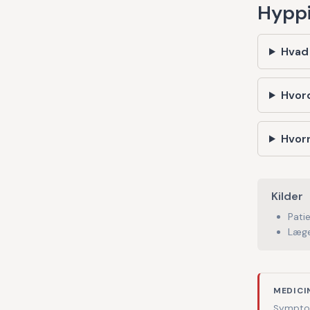
Hyppi
Hvad
Hvor
Hvorn
Kilder
Pati
Læge
MEDICI
Symptom