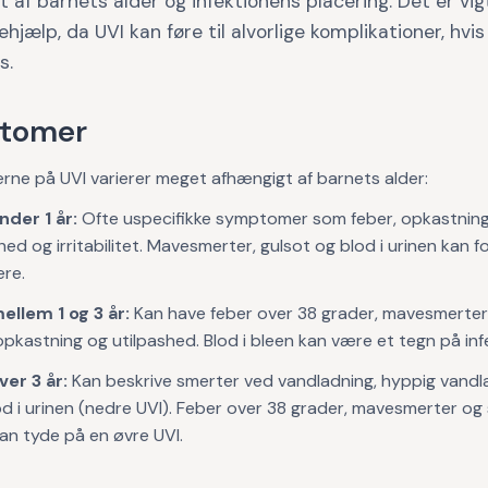
 af barnets alder og infektionens placering. Det er vig
hjælp, da UVI kan føre til alvorlige komplikationer, hvis
s.
tomer
ne på UVI varierer meget afhængigt af barnets alder:
nder 1 år:
Ofte uspecifikke symptomer som feber, opkastning
hed og irritabilitet. Mavesmerter, gulsot og blod i urinen kan
ere.
ellem 1 og 3 år:
Kan have feber over 38 grader, mavesmerter,
opkastning og utilpashed. Blod i bleen kan være et tegn på inf
ver 3 år:
Kan beskrive smerter ved vandladning, hyppig vandl
od i urinen (nedre UVI). Feber over 38 grader, mavesmerter og 
an tyde på en øvre UVI.