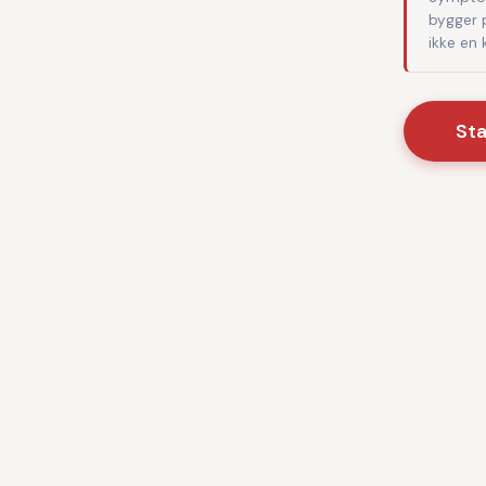
bygger 
ikke en
St