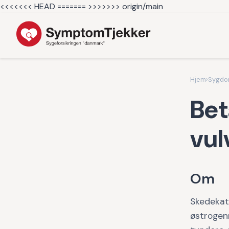
<<<<<<< HEAD =======
>>>>>>> origin/main
Hjem
›
Sygd
Bet
vul
Om
Skedekata
østrogenn