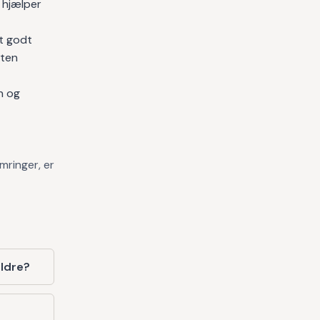
t hjælper
t godt
sten
n og
mringer, er
ldre?