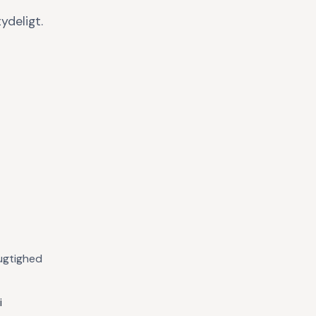
ydeligt.
ugtighed
i