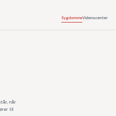
Sygdomme
Videnscenter
tår, når
rer til