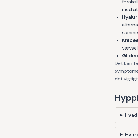
forskel
med at 
Hyalu
alterna
samme 
Knibeø
vævsel
Glide
Det kan ta
symptomern
det vigtig
Hyppi
Hvad
Hvor