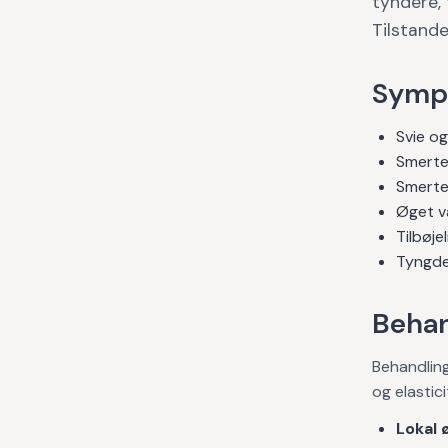
tyndere, 
Tilstande
Symp
Svie og
Smerte
Smerte
Øget va
Tilbøjel
Tyngde
Behan
Behandling
og elastici
Lokal 