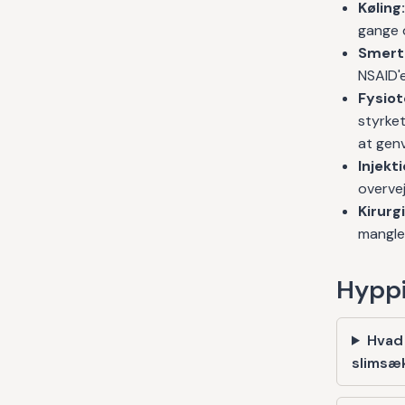
Køling:
gange d
Smerte
NSAID'e
Fysiot
styrket
at genv
Injekt
overve
Kirurgi
mangle
Hyppi
Hvad
slimsæ