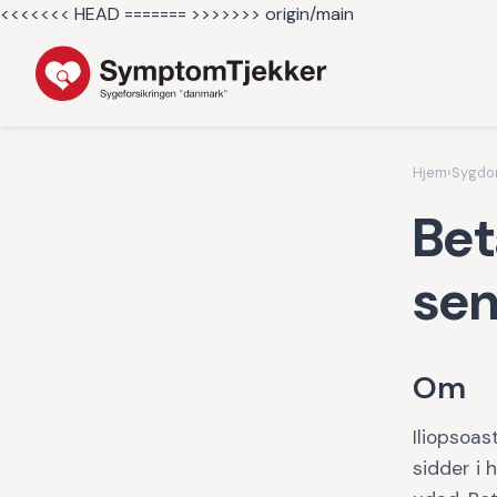
<<<<<<< HEAD =======
>>>>>>> origin/main
Hjem
›
Sygd
Bet
sen
Om
Iliopsoas
sidder i 