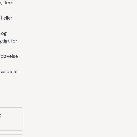
 flere
 eller
 og
tigt for
døvelse
fælde af
g