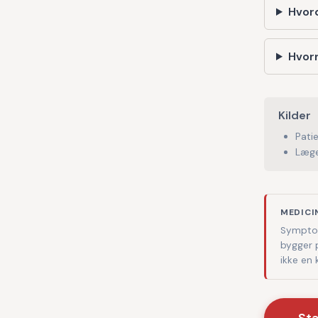
Hvor
Hvorn
Kilder
Pati
Læge
MEDICI
Symptom
bygger 
ikke en
St