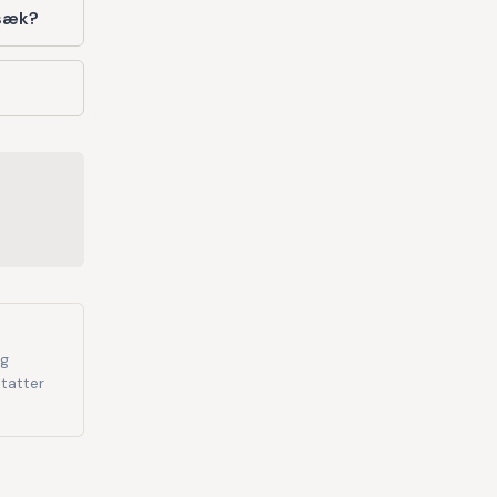
msæk?
og
tatter