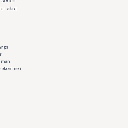
 senen.
ler akut
angs
r
s man
forekomme i