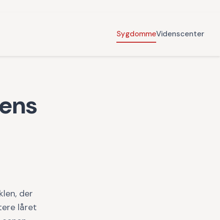
Sygdomme
Videnscenter
rens
klen, der
tere låret