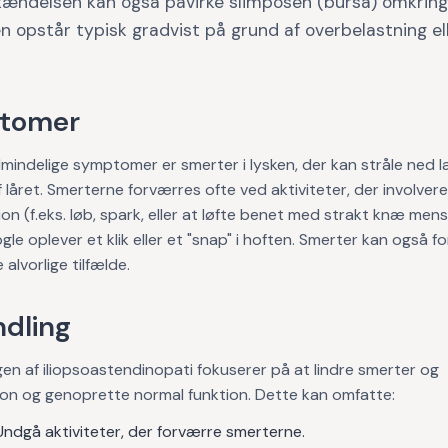
tændelsen kan også påvirke slimposen (bursa) omkring
n opstår typisk gradvist på grund af overbelastning el
tomer
mindelige symptomer er smerter i lysken, der kan stråle ned l
f låret. Smerterne forværres ofte ved aktiviteter, der involvere
ion (f.eks. løb, spark, eller at løfte benet med strakt knæ men
ogle oplever et klik eller et "snap" i hoften. Smerter kan også 
e alvorlige tilfælde.
dling
en af iliopsoastendinopati fokuserer på at lindre smerter og
on og genoprette normal funktion. Dette kan omfatte:
ndgå aktiviteter, der forværre smerterne.