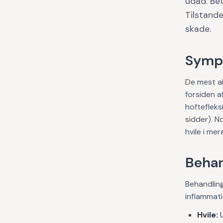
udad. Be
Tilstande
skade.
Symp
De mest al
forsiden a
hoftefleks
sidder). N
hvile i mer
Behan
Behandling
inflammati
Hvile:
U