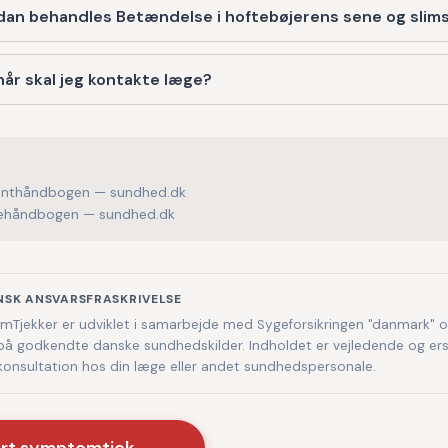
dan behandles Betændelse i hoftebøjerens sene og sli
år skal jeg kontakte læge?
enthåndbogen — sundhed.dk
håndbogen — sundhed.dk
NSK ANSVARSFRASKRIVELSE
Tjekker er udviklet i samarbejde med Sygeforsikringen "danmark" 
på godkendte danske sundhedskilder. Indholdet er vejledende og ers
 konsultation hos din læge eller andet sundhedspersonale.
art symptomtjek →