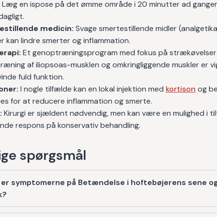
Læg en ispose på det ømme område i 20 minutter ad gangen,
agligt.
stillende medicin:
Svage smertestillende midler (analgetika)
r kan lindre smerter og inflammation.
erapi:
Et genoptræningsprogram med fokus på strækøvelser
ræning af iliopsoas-musklen og omkringliggende muskler er vig
inde fuld funktion.
ioner:
I nogle tilfælde kan en lokal injektion med
kortison
og be
jes for at reducere inflammation og smerte.
:
Kirurgi er sjældent nødvendig, men kan være en mulighed i til
nde respons på konservativ behandling.
ge spørgsmål
 er symptomerne på Betændelse i hoftebøjerens sene o
k?