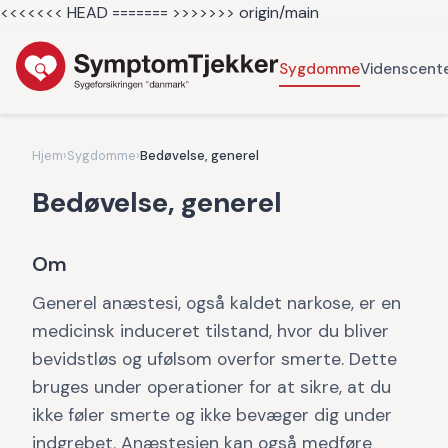
<<<<<<< HEAD =======
>>>>>>> origin/main
Sygdomme
Videnscent
Hjem
›
Sygdomme
›
Bedøvelse, generel
Bedøvelse, generel
Om
Generel anæstesi, også kaldet narkose, er en
medicinsk induceret tilstand, hvor du bliver
bevidstløs og ufølsom overfor smerte. Dette
bruges under operationer for at sikre, at du
ikke føler smerte og ikke bevæger dig under
indgrebet. Anæstesien kan også medføre