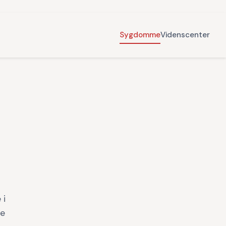
Sygdomme
Videnscenter
 i
se