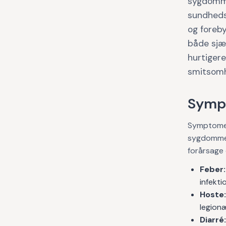
sygdomme,
sundheds
og foreb
både sjæ
hurtigere
smitsom
Symp
Symptomer
sygdomme 
forårsage 
Feber:
infekti
Hoste:
legion
Diarré: