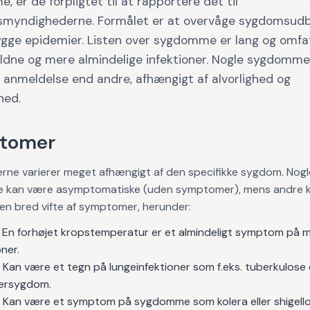
 er de forpligtet til at rapportere det til
myndighederne. Formålet er at overvåge sygdomsudb
ygge epidemier. Listen over sygdomme er lang og omfa
ldne og mere almindelige infektioner. Nogle sygdomm
 anmeldelse end andre, afhængigt af alvorlighed og
hed.
tomer
ne varierer meget afhængigt af den specifikke sygdom. Nogl
kan være asymptomatiske (uden symptomer), mens andre 
en bred vifte af symptomer, herunder:
En forhøjet kropstemperatur er et almindeligt symptom på 
oner.
Kan være et tegn på lungeinfektioner som f.eks. tuberkulose e
ærsygdom.
Kan være et symptom på sygdomme som kolera eller shigello