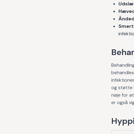
Udslæ
Hæved
Ånded
Smert
infekti
Behan
Behandling
behandles 
infektione
og støtte 
nøje for a
er også vi
Hyppi