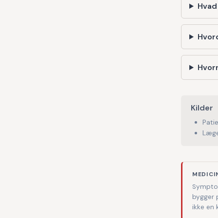
Hvad
Hvor
Hvorn
Kilder
Pati
Læge
MEDICI
Symptom
bygger 
ikke en