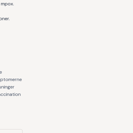
 mpox.
oner.
e
ymptomerne
sninger
accination