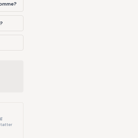
gdomme?
e?
og
tatter