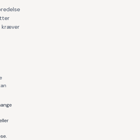
redelse
tter
e kræver
e
kan
mange
ller
se.