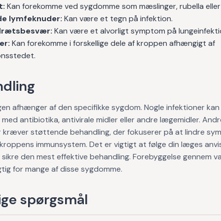
t:
Kan forekomme ved sygdomme som mæslinger, rubella eller
e lymfeknuder:
Kan være et tegn på infektion.
rætsbesvær:
Kan være et alvorligt symptom på lungeinfekti
er:
Kan forekomme i forskellige dele af kroppen afhængigt af
onsstedet.
dling
en afhænger af den specifikke sygdom. Nogle infektioner kan
med antibiotika, antivirale midler eller andre lægemidler. Andr
r kræver støttende behandling, der fokuserer på at lindre s
kroppens immunsystem. Det er vigtigt at følge din læges anvi
t sikre den mest effektive behandling. Forebyggelse gennem v
gtig for mange af disse sygdomme.
ge spørgsmål