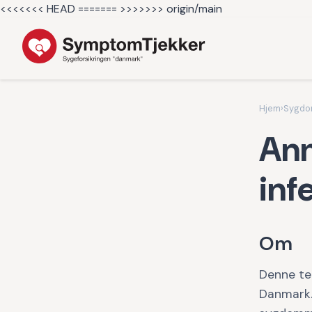
<<<<<<< HEAD =======
>>>>>>> origin/main
Hjem
›
Sygd
Anm
in
Om
Denne te
Danmark. 