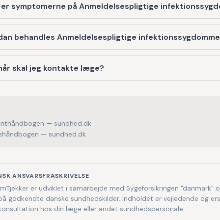
 er symptomerne på Anmeldelsespligtige infektionssy
dan behandles Anmeldelsespligtige infektionssygdomm
år skal jeg kontakte læge?
enthåndbogen — sundhed.dk
håndbogen — sundhed.dk
NSK ANSVARSFRASKRIVELSE
Tjekker er udviklet i samarbejde med Sygeforsikringen "danmark" 
på godkendte danske sundhedskilder. Indholdet er vejledende og ers
 konsultation hos din læge eller andet sundhedspersonale.