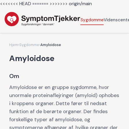
<<<<<<< HEAD =======
>>>>>>> origin/main
Sygdomme
Videnscent
Hjem
›
Sygdomme
›
Amyloidose
Amyloidose
Om
Amyloidose er en gruppe sygdomme, hvor
unormale proteinaflejringer (amyloid) ophobes
i kroppens organer. Dette fører til nedsat
funktion af de berørte organer. Der findes
forskellige typer af amyloidose, og
symptomerne afhænger af, hvilke organer der