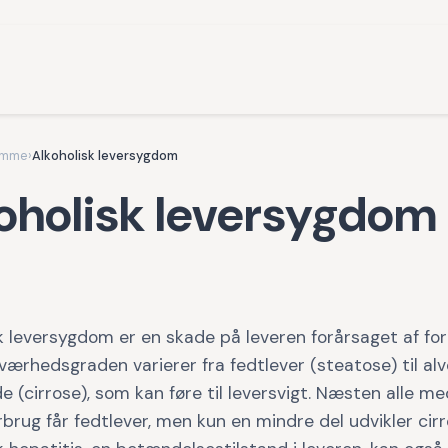
omme
›
Alkoholisk leversygdom
oholisk leversygdom
k leversygdom er en skade på leveren forårsaget af fo
Sværhedsgraden varierer fra fedtlever (steatose) til alv
e (cirrose), som kan føre til leversvigt. Næsten alle me
rbrug får fedtlever, men kun en mindre del udvikler cirr