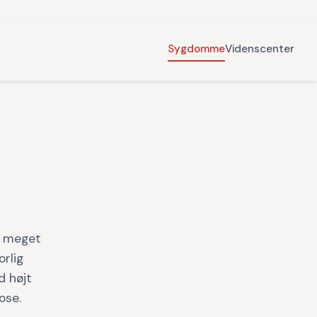
Sygdomme
Videnscenter
r meget
orlig
d højt
ose.