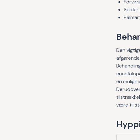
Forvirr
Spider
Palmar
Behan
Den vigtig
afgørende
Behandling
encefalopa
en mulighe
Derudover 
tilstrække
være til st
Hyppi