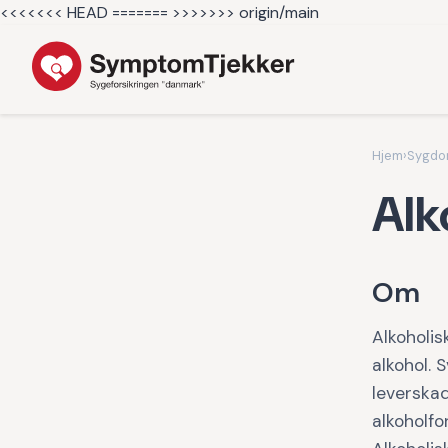
<<<<<<< HEAD =======
>>>>>>> origin/main
Hjem
›
Sygd
Alk
Om
Alkoholis
alkohol. 
leverskad
alkoholfo