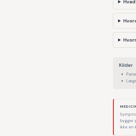
Hvad
Hvor
Hvorn
Kilder
Pati
Læge
MEDICI
Symptom
bygger 
ikke en