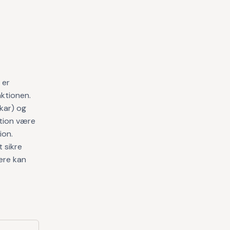
 er
ktionen.
dkar) og
ation være
ion.
 sikre
lere kan