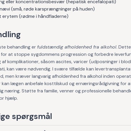
ing eller koncentrationsbesvær (hepatisk encefalopati)
 nævi (små, røde karsprængninger på huden)
t erytem (rødme i håndfladerne)
dling
ste behandling er
fuldstændig afholdenhed fra alkohol
. Dette
 for at stoppe sygdommens progression og forbedre leverfun
 af komplikationer, såsom ascites, varicer (udposninger i blo
ti, kan være nødvendig. I svære tilfælde kan levertransplant
d, men kræver langvarig afholdenhed fra alkohol inden operat
kan lægen anbefale kosttilskud og ernæringsrådgivning for at
lig næring. Støtte fra familie, venner og professionelle behand
or hjælp.
ge spørgsmål