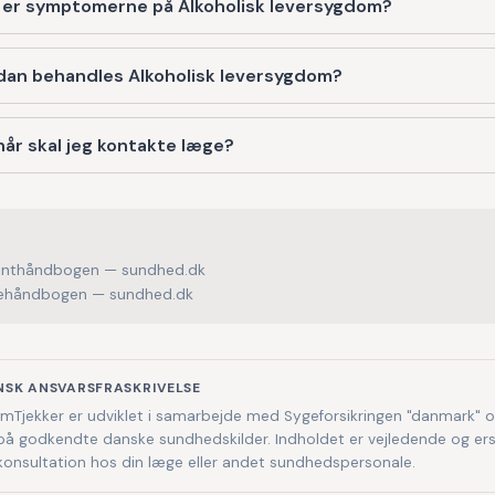
 er symptomerne på Alkoholisk leversygdom?
dan behandles Alkoholisk leversygdom?
år skal jeg kontakte læge?
enthåndbogen — sundhed.dk
håndbogen — sundhed.dk
NSK ANSVARSFRASKRIVELSE
Tjekker er udviklet i samarbejde med Sygeforsikringen "danmark" 
på godkendte danske sundhedskilder. Indholdet er vejledende og ers
 konsultation hos din læge eller andet sundhedspersonale.