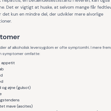
k hepatitis, en betændelsestilstand i leveren, kan også
. Det er vigtigt at huske, at selvom mange får fedtlev
er det kun en mindre del, der udvikler mere alvorlige
ioner.
tomer
adier af alkoholisk leversygdom er ofte symptomfri. I mere fre
an symptomer omfatte:
 appetit
ab
ed
ed
 og øjne (gulsot)
e
ngstendens
et mave (ascites)