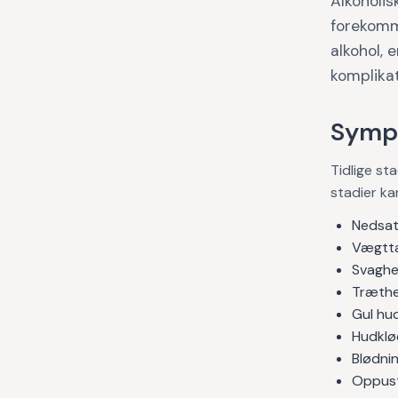
Alkoholis
forekomme
alkohol, 
komplikat
Symp
Tidlige st
stadier k
Nedsat
Vægtt
Svagh
Træth
Gul hud
Hudklø
Blødni
Oppust