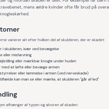
lder og hvordan skaden er sket. For eksempel får børn 
kravebenet, mens ældre kvinder ofte får brud på over
 knogleskørhed.
tomer
e varierer alt efter hvilken del af skulderen, der er skadet:
r i skulderen, især ved bevægelse
 eller misfarvning
fejlstilling eller mærkbar knogle under huden
 med at løfte eller bevæge armen
styrrelser eller lammelse i armen (ved nerveskade)
 tilfælde kan man se eller mærke, at skulderen "går af led"
dling
gen afhænger af typen og alvoren af skaden: