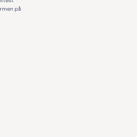
oftest
armen på