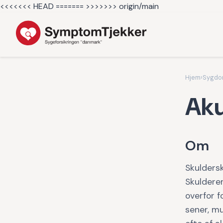
<<<<<<< HEAD =======
>>>>>>> origin/main
Hjem
›
Sygd
Aku
Om
Skuldersk
Skuldere
overfor f
sener, mu