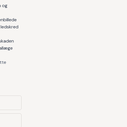
n og
enbillede
 ledskred
 skaden
iallæge
ette