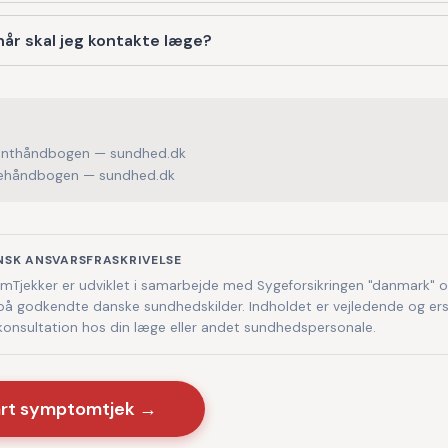
år skal jeg kontakte læge?
enthåndbogen — sundhed.dk
håndbogen — sundhed.dk
NSK ANSVARSFRASKRIVELSE
Tjekker er udviklet i samarbejde med Sygeforsikringen "danmark" 
på godkendte danske sundhedskilder. Indholdet er vejledende og ers
 konsultation hos din læge eller andet sundhedspersonale.
art symptomtjek →