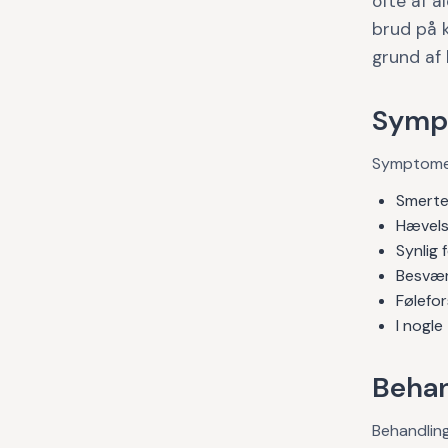
ofte af a
brud på 
grund af
Symp
Symptomern
Smerte
Hævelse
Synlig 
Besvær
Følefor
I nogle
Behan
Behandlin