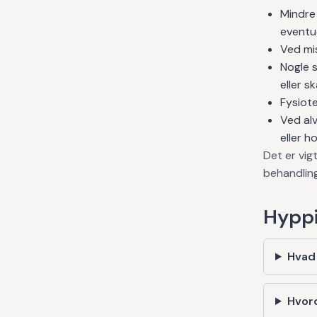
Mindre 
eventue
Ved mis
Nogle s
eller s
Fysiot
Ved alv
eller h
Det er vig
behandlin
Hyppi
Hvad
Hvor