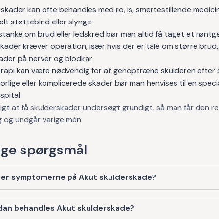
skader kan ofte behandles med ro, is, smertestillende medici
lt støttebind eller slynge
tanke om brud eller ledskred bør man altid få taget et røntg
kader kræver operation, især hvis der er tale om større brud,
kader på nerver og blodkar
erapi kan være nødvendig for at genoptræne skulderen efter
orlige eller komplicerede skader bør man henvises til en spec
ospital
tigt at få skulderskader undersøgt grundigt, så man får den r
g og undgår varige mén.
ge spørgsmål
 er symptomerne på Akut skulderskade?
dan behandles Akut skulderskade?