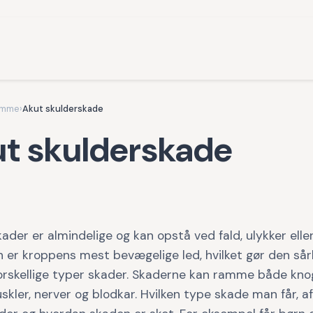
omme
›
Akut skulderskade
t skulderskade
ader er almindelige og kan opstå ved fald, ulykker eller
n er kroppens mest bevægelige led, hvilket gør den så
orskellige typer skader. Skaderne kan ramme både knogl
skler, nerver og blodkar. Hvilken type skade man får, 