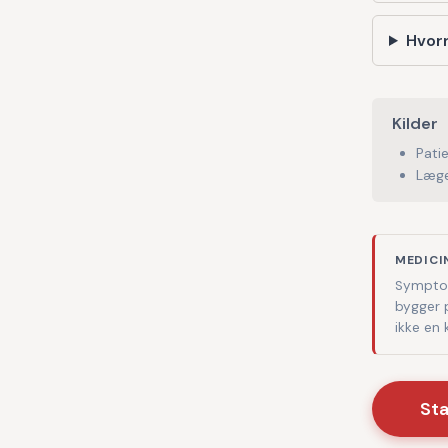
Hvorn
Kilder
Pati
Læge
MEDICI
Symptom
bygger 
ikke en
St