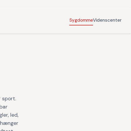
Sygdomme
Videnscenter
 sport.
rbar
er, led,
afhænger