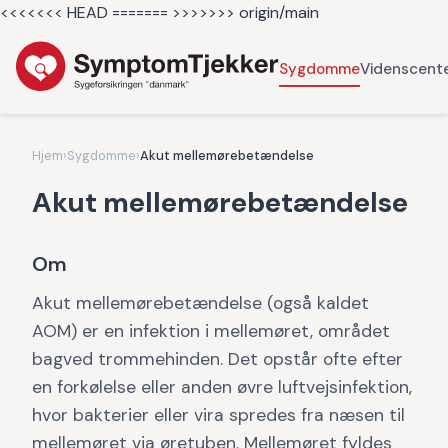
<<<<<<< HEAD =======
>>>>>>> origin/main
Sygdomme
Videnscent
Hjem
›
Sygdomme
›
Akut mellemørebetændelse
Akut mellemørebetændelse
Om
Akut mellemørebetændelse (også kaldet
AOM) er en infektion i mellemøret, området
bagved trommehinden. Det opstår ofte efter
en forkølelse eller anden øvre luftvejsinfektion,
hvor bakterier eller vira spredes fra næsen til
mellemøret via øretuben. Mellemøret fyldes