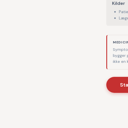
Kilder
Pati
Læge
MEDICI
Symptom
bygger 
ikke en
St