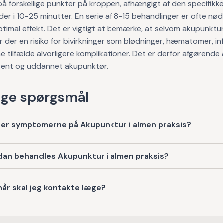
på forskellige punkter på kroppen, afhængigt af den specifikke 
der i 10-25 minutter. En serie af 8-15 behandlinger er ofte nø
timal effekt. Det er vigtigt at bemærke, at selvom akupunktu
 er der en risiko for bivirkninger som blødninger, hæmatomer, in
ne tilfælde alvorligere komplikationer. Det er derfor afgørende
ent og uddannet akupunktør.
ge spørgsmål
 er symptomerne på Akupunktur i almen praksis?
dan behandles Akupunktur i almen praksis?
år skal jeg kontakte læge?