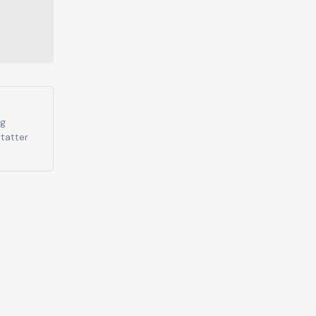
og
tatter