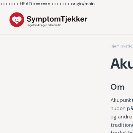
<<<<<<< HEAD =======
>>>>>>> origin/main
Hjem
›
Sygd
Aku
Om
Akupunkt
huden på 
og andre
tradition