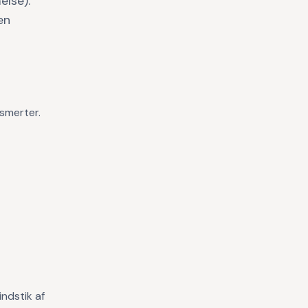
else).
en
 smerter.
ndstik af