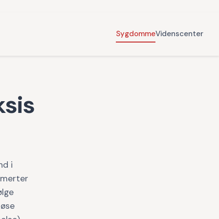
Sygdomme
Videnscenter
ksis
nd i
smerter
ølge
løse