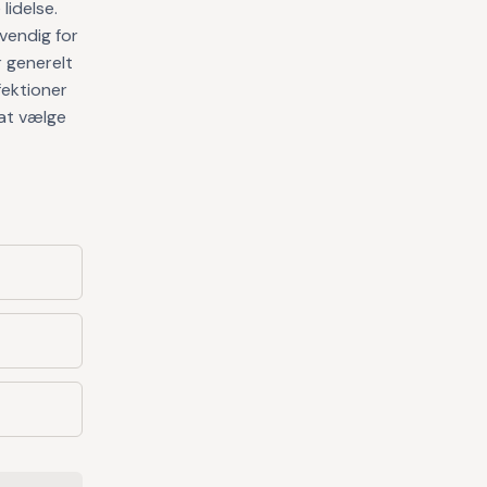
lidelse.
dvendig for
r generelt
fektioner
 at vælge