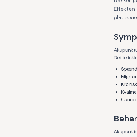
forskelli
Effekten 
placeboef
Symp
Akupunktur
Dette inkl
Spænd
Migræ
Kronisk
Kvalme
Cancer
Behan
Akupunktur