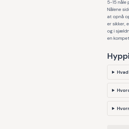
5-15 nåle 
Nålene sid
at opnå op
er sikker,
og i sjæld
en kompet
Hyppi
Hvad
Hvor
Hvorn