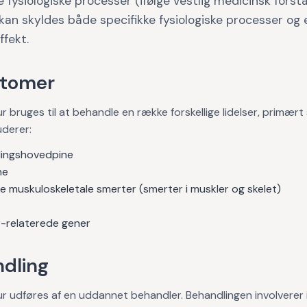
ge fysiologiske processer (ifølge vestlig medicinsk forstå
kan skyldes både specifikke fysiologiske processer og 
fekt.
tomer
 bruges til at behandle en række forskellige lidelser, primært
uderer:
ingshovedpine
ne
e muskuloskeletale smerter (smerter i muskler og skelet)
-relaterede gener
dling
 udføres af en uddannet behandler. Behandlingen involverer i