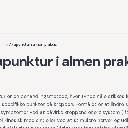
omme
›
Akupunktur i almen praksis
punktur i almen pra
ur er en behandlingsmetode, hvor tynde nåle stikkes i
specifikke punkter på kroppen. Formålet er at lindre 
 symptomer ved at påvirke kroppens energisystem (if
el kinesisk medicin) eller ved at stimulere nerver og ud