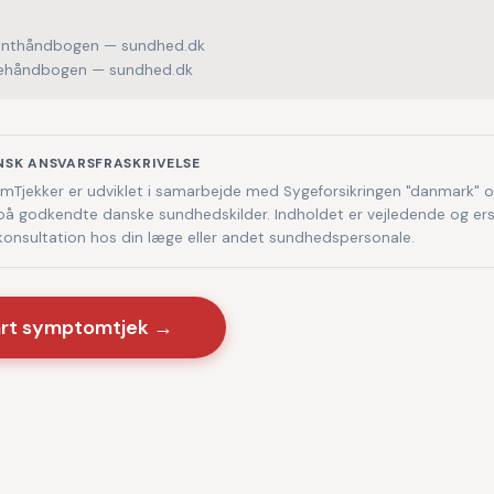
enthåndbogen — sundhed.dk
håndbogen — sundhed.dk
NSK ANSVARSFRASKRIVELSE
Tjekker er udviklet i samarbejde med Sygeforsikringen "danmark" 
på godkendte danske sundhedskilder. Indholdet er vejledende og ers
 konsultation hos din læge eller andet sundhedspersonale.
art symptomtjek →